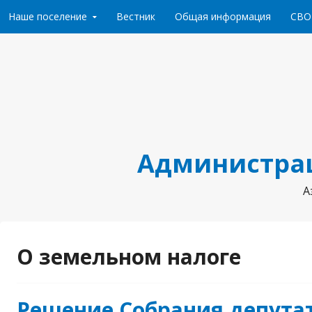
Перейти к содержанию
Наше поселение
Вестник
Общая информация
СВО
Администрац
А
О земельном налоге
Решение Собрания депутат