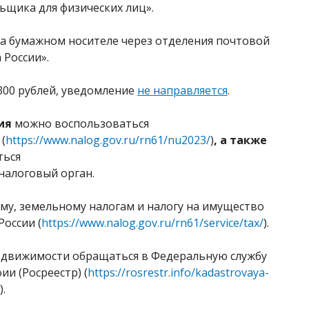
ьщика для физических лиц».
на бумажном носителе через отделения почтовой
 России».
300 рублей, уведомление
не направляется
.
ия
можно воспользоваться
»
(
https://www.nalog.gov.ru/rn61/nu2023/
)
, а также
ться
налоговый орган.
му, земельному налогам и налогу на имущество
оссии (
https://www.nalog.gov.ru/rn61/service/tax/
).
движимости обращаться в Федеральную службу
ии (Росреестр) (
https://rosrestr.info/kadastrovaya-
a
).