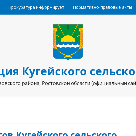
Прокуратура информирует
Нормативно-правовые акты
ия Кугейского сельско
зовского района, Ростовской области (официальный сай
ов Кугейского сельского