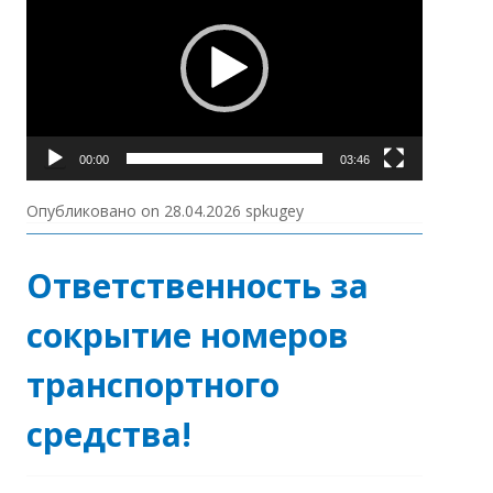
00:00
03:46
Опубликовано on
28.04.2026
spkugey
Ответственность за
сокрытие номеров
транспортного
средства!