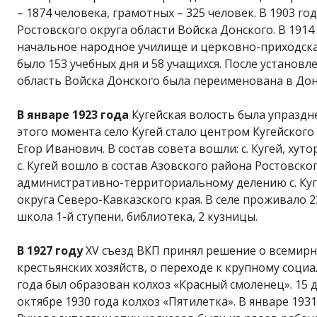
– 1874 человека, грамотных – 325 человек. В 1903 го
Ростовского округа области Войска Донского. В 1914
начальное народное училище и церковно-приходская
было 153 учебных дня и 58 учащихся. После установл
область Войска Донского была переименована в Дон
В январе 1923 года
Кугейская волость была упраздн
этого момента село Кугей стало центром Кугейского
Егор Иванович. В состав совета вошли: с. Кугей, хут
с. Кугей вошло в состав Азовского района Ростовског
административно-территориальному делению с. Куг
округа Северо-Кавказского края. В селе проживало 2
школа 1-й ступени, библиотека, 2 кузницы.
В 1927 году
XV съезд ВКП принял решение о всемир
крестьянских хозяйств, о переходе к крупному социа
года был образован колхоз «Красный смоленец». 15 д
октябре 1930 года колхоз «Пятилетка». В январе 193