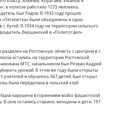
го класса, Хохичев, Коратаев, Иванов и
, в колхозе работало 1273 человека,
едатель был Радов. В 1933 году прошло
и «Пятилетка» были объединены в одно
с. Кугей. В 1934 году на территории сельского
едседатель Вершанский и «Политотдел»
разделен на Ростовскую область с центром в г.
олхоза остались на территории Ростовской
рганизована МТС, начальником был Резван Андрей
убирать урожай. В этом же году были открыты
5 учителей и обучалось 567 детей. Был открыт
овь была переделана в сельский клуб.
а была нарушена вторжением войск фашистской
 В селе остались старики, женщины и дети. 197