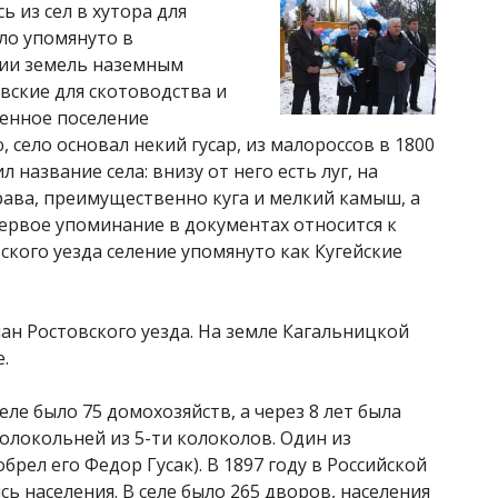
 из сел в хутора для
ыло упомянуто в
нии земель наземным
овские для скотоводства и
ленное поселение
, село основал некий гусар, из малороссов в 1800
л название села: внизу от него есть луг, на
рава, преимущественно куга и мелкий камыш, а
Первое упоминание в документах относится к
ского уезда селение упомянуто как Кугейские
ан Ростовского уезда. На земле Кагальницкой
.
селе было 75 домохозяйств, а через 8 лет была
олокольней из 5-ти колоколов. Один из
брел его Федор Гусак). В 1897 году в Российской
 населения. В селе было 265 дворов, населения