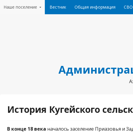
Перейти к содержанию
Наше поселение
Вестник
Общая информация
СВО
Администрац
А
История Кугейского сельс
В конце 18 века
началось заселение Приазовья и За