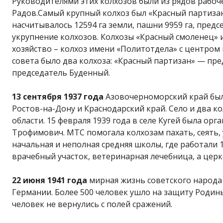
Руководителями этих колхозов были из рядов рабоче
Радов.Самый крупный колхоз был «Красный партизан»
насчитывалось 12594 га земли, пашни 9959 га, предс
укрупнение колхозов. Колхозы «Красный смоленец» 
хозяйство – колхоз имени «Политотдела» с центром в 
совета было два колхоза: «Красный партизан» — пр
председатель Буденный.
13 сентября 1937 года
Азовочерноморский край был 
Ростов-на-Дону и Краснодарский край. Село и два к
области. 15 февраля 1939 года в селе Кугей была о
Трофимович. МТС помогала колхозам пахать, сеять, 
начальная и неполная средняя школы, где работали 1
врачебный участок, ветеринарная лечебница, а церк
22 июня 1941 года
мирная жизнь советского народ
Германии. Более 500 человек ушло на защиту Родины.
человек не вернулись с полей сражений.