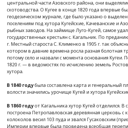
центральной части Азовского района, они выделялись
скотоводства. О Кугее в конце 1820 года впервые б
геодезическом журнале, где было указано о выделе
поселениям под хутора Кугейские, Качеванские и Аз
рыбных заводов. На займище Луго-Кугей, самое уда
государственных крестьян с. Кагальник. По преданию
г. Местный староста С. Клименко в 1905 г. так объясни
котором в давние времена росла разная болотная т
потому село и назвали с момента основания Кугеи. 
1820 г. — в ведомостях по исчислению земель Ростов
хутора.
В 1840 году
была составлена карта и генеральный пл
волости значились урочище Кугей и хутора Кугейские
В 1860 году
от Кагальника хутор Кугей отделился. В 
построена Петропавловская деревянная церковь с к
колоколов весил 103 пуда и звался Гусаковским (прио
Империи впервые была проведена всеобщая перепись