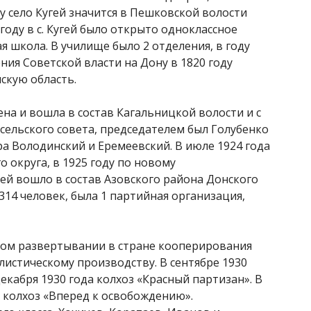
ду село Кугей значится в Пешковской волости
 году в с. Кугей было открыто одноклассное
 школа. В училище было 2 отделения, в году
ения Советской власти на Дону в 1820 году
скую область.
ена и вошла в состав Кагальницкой волости и с
 сельского совета, председателем был Голубенко
ора Володинский и Еремеевский. В июле 1924 года
о округа, в 1925 году по новому
ей вошло в состав Азовского района Донского
314 человек, была 1 партийная организация,
ном развертывании в стране кооперирования
листическому производству. В сентябре 1930
екабря 1930 года колхоз «Красный партизан». В
1 колхоз «Вперед к освобождению».