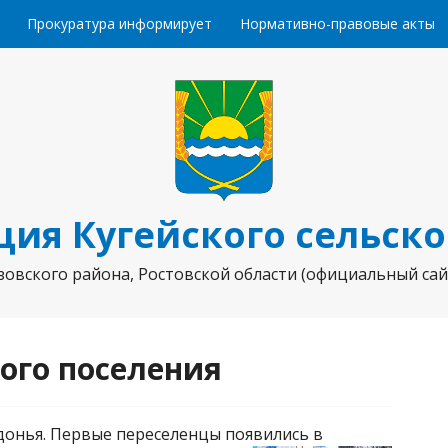
Прокуратура информирует
Нормативно-правовые акты
ия Кугейского сельско
зовского района, Ростовской области (официальный сай
кого поселения
донья. Первые переселенцы п
оявились в