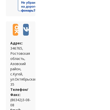
Не убран мусор, яма
на дороге, не горит
фонарь?
Адрес:
346765,
Ростовская
область,
Азовский
район,
с.Кугей,
ул.Октябрьская,
35
Телефон/
Факс:
(86342)3-08-
08