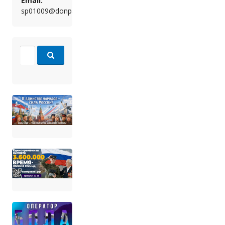
Email:
sp01009@donpac.ru
Search for: