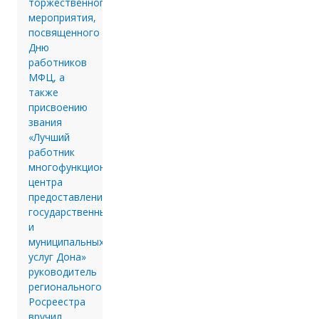
торжественного
мероприятия,
посвященного
Дню
работников
МФЦ, а
также
присвоению
звания
«Лучший
работник
многофункционального
центра
предоставления
государственных
и
муниципальных
услуг Дона»
руководитель
регионального
Росреестра
вручил