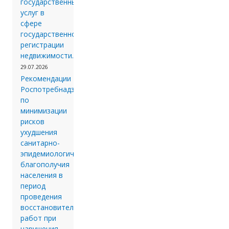
государственных
услуг в
сфере
государственной
регистрации
недвижимости.
29.07.2026
Рекомендации
Роспотребнадзора
по
минимизации
рисков
ухудшения
санитарно-
эпидемиологического
благополучия
населения в
период
проведения
восстановительных
работ при
нарушения