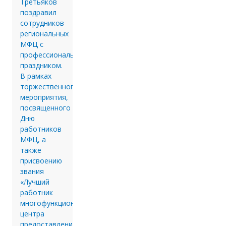
Третьяков
поздравил
сотрудников
региональных
МФЦ с
профессиональным
праздником.
В рамках
торжественного
мероприятия,
посвященного
Дню
работников
МФЦ, а
также
присвоению
звания
«Лучший
работник
многофункционального
центра
предоставления