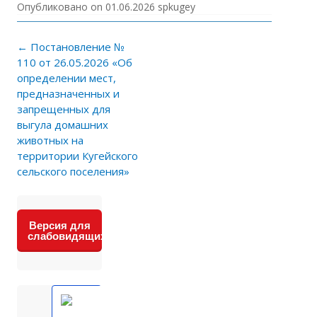
Опубликовано on
01.06.2026
spkugey
Навигация по записям
←
Постановление №
110 от 26.05.2026 «Об
определении мест,
предназначенных и
запрещенных для
выгула домашних
животных на
территории Кугейского
сельского поселения»
Версия для
слабовидящих