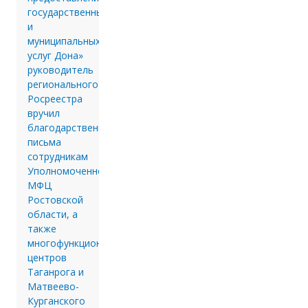
государственных
и
муниципальных
услуг Дона»
руководитель
регионального
Росреестра
вручил
благодарственные
письма
сотрудникам
Уполномоченного
МФЦ
Ростовской
области, а
также
многофункциональных
центров
Таганрога и
Матвеево-
Курганского