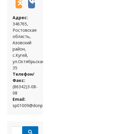
Адрес:
346765,
Ростовская
область,
Азовский
район,
с.Кугей,
ул.Октябрьская,
35
Телефон/
Факс:
(86342)3-08-
08
Email:
sp01009@donpac.ru
Search for: