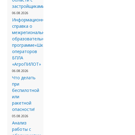
застройщиками.
06.08.2026
Информационная
справка о
межрегиональной
образовательной
программе«Школа
операторов
БПЛА
«АгроПИЛОТ»
06.08.2026
Что делать
при
беспилотной
или
ракетной
опасности!
05.08.2026
Анализ
работы с