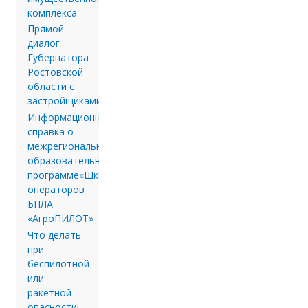
комплекса
Прямой
диалог
Губернатора
Ростовской
области с
застройщиками.
Информационная
справка о
межрегиональной
образовательной
программе«Школа
операторов
БПЛА
«АгроПИЛОТ»
Что делать
при
беспилотной
или
ракетной
опасности!