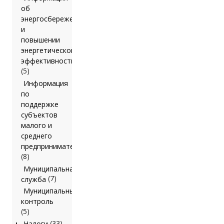
об
энергосбережении
и
повышении
энергетической
эффективности
(5)
Информация
по
поддержке
субъектов
малого и
среднего
предпринимательства
(8)
Муниципальная
(7)
служба
Муниципальный
контроль
(5)
(33)
Налоги