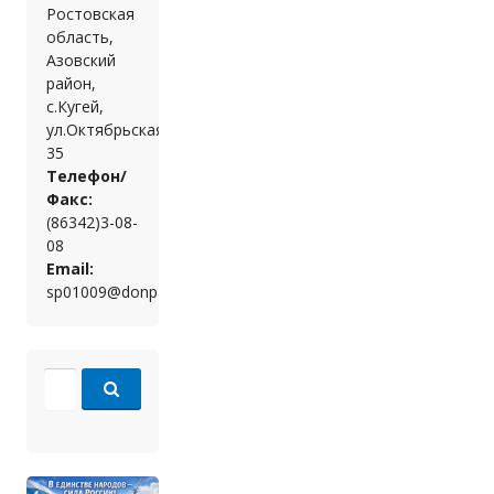
Ростовская
область,
Азовский
район,
с.Кугей,
ул.Октябрьская,
35
Телефон/
Факс:
(86342)3-08-
08
Email:
sp01009@donpac.ru
Search for: