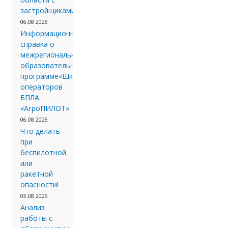
застройщиками.
06.08.2026
Информационная
справка о
межрегиональной
образовательной
программе«Школа
операторов
БПЛА
«АгроПИЛОТ»
06.08.2026
Что делать
при
беспилотной
или
ракетной
опасности!
05.08.2026
Анализ
работы с