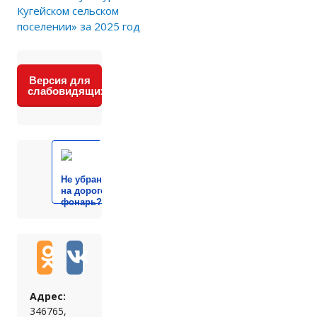
Кугейском сельском
поселении» за 2025 год
Версия для
слабовидящих
Не убран мусор, яма
на дороге, не горит
фонарь?
Адрес:
346765,