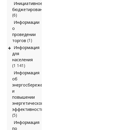
Инициативное
бюджетирование
(6)
Информации
о
проведении
(1)
торгов
+
Информация
для
населения
(1 141)
Информация
об
энергосбережении
и
повышении
энергетической
эффективности
(5)
Информация
по