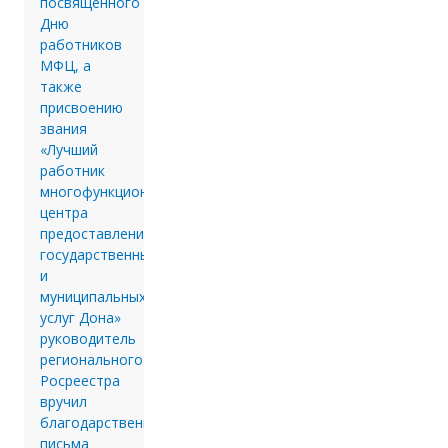
посвященного
Дню
работников
МФЦ, а
также
присвоению
звания
«Лучший
работник
многофункционального
центра
предоставления
государственных
и
муниципальных
услуг Дона»
руководитель
регионального
Росреестра
вручил
благодарственные
письма