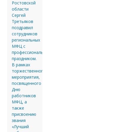
Ростовской
области
Сергей
Третьяков
поздравил
сотрудников
региональных
МФЦ с
профессиональным
праздником.
В рамках
торжественного
мероприятия,
посвященного
Дню
работников
МФЦ, а
также
присвоению
звания
«Лучший