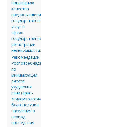
повышению
качества
предоставления
государственных
услуг в
сфере
государственной
регистрации
недвижимости.
Рекомендации
Роспотребнадзора
по
минимизации
рисков
ухудшения
санитарно-
эпидемиологического
благополучия
населения в
период
проведения