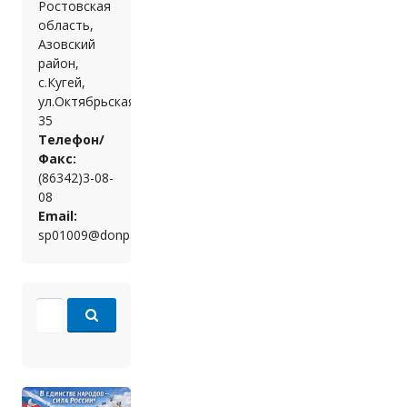
Ростовская
область,
Азовский
район,
с.Кугей,
ул.Октябрьская,
35
Телефон/
Факс:
(86342)3-08-
08
Email:
sp01009@donpac.ru
Search for: