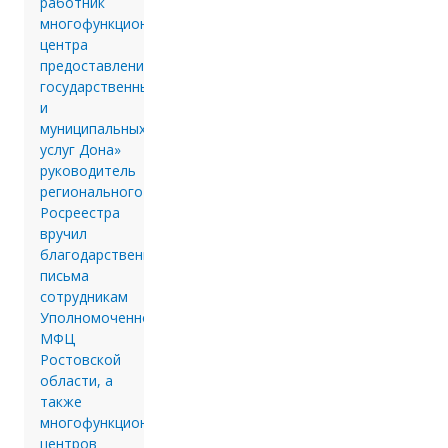
работник
многофункционального
центра
предоставления
государственных
и
муниципальных
услуг Дона»
руководитель
регионального
Росреестра
вручил
благодарственные
письма
сотрудникам
Уполномоченного
МФЦ
Ростовской
области, а
также
многофункциональных
центров