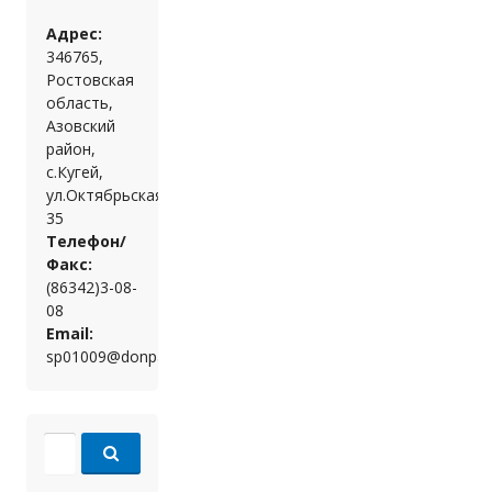
Адрес:
346765,
Ростовская
область,
Азовский
район,
с.Кугей,
ул.Октябрьская,
35
Телефон/
Факс:
(86342)3-08-
08
Email:
sp01009@donpac.ru
Search for: